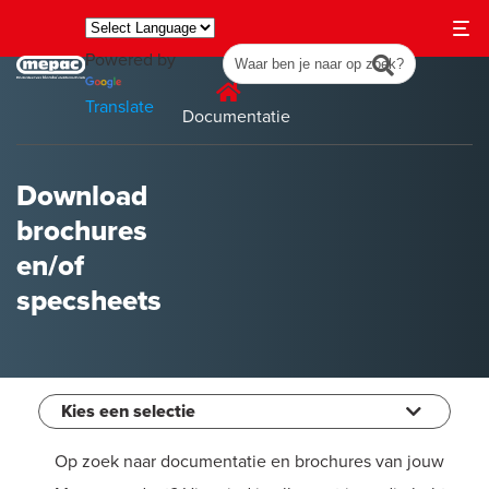
Powered by
Translate
Documentatie
Download
brochures
en/of
specsheets
Kies een selectie
Op zoek naar documentatie en brochures van jouw