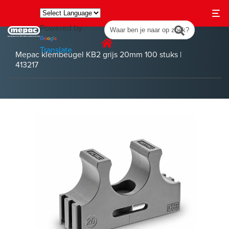
Powered by
Translate
Mepac klembeugel KB2 grijs 20mm 100 stuks |
413217