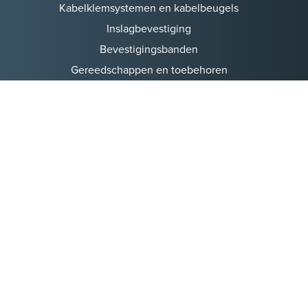
Kabelklemsystemen en kabelbeugels
Inslagbevestiging
Bevestigingsbanden
Gereedschappen en toebehoren
Indoka-systeem
Slim in de meterkast
GROOTHANDELS
Wij leveren uitsluitend via elektrotechnische, technische en
verlichtingsgroothandels. Samen met deze partners zorgen
wij voor betrouwbaar advies en verrassende oplossingen op
het juiste moment.
© Copyright 1986 - 2026 Maskate B.V.