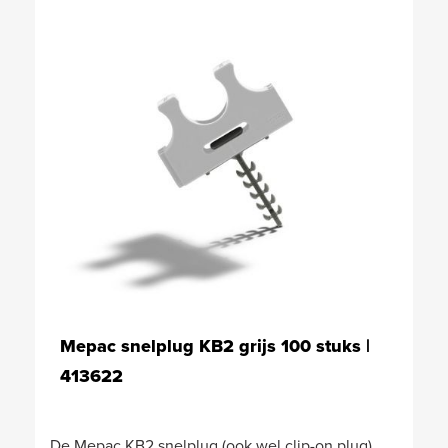
Mepac snelplug KB2 grijs 100 stuks |
413622
De Mepac KB2 snelplug (ook wel clip-on plug),