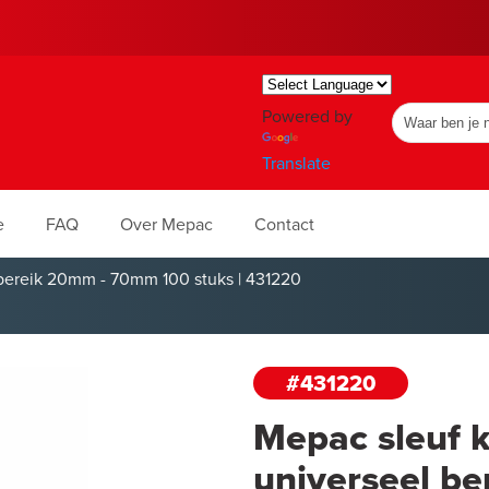
Powered by
Translate
e
FAQ
Over Mepac
Contact
bereik 20mm - 70mm 100 stuks | 431220
#431220
Mepac sleuf 
universeel b