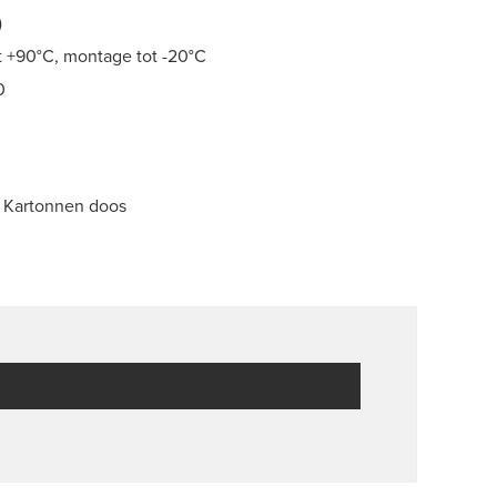
)
t +90°C, montage tot -20°C
0
n Kartonnen doos