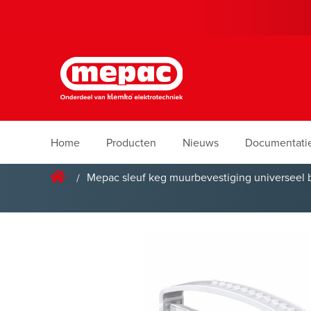
Home
Producten
Nieuws
Documentati
Mepac sleuf keg muurbevestiging universeel 