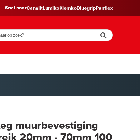
Snel naar
Canalit
Lumiko
Klemko
Bluegrip
Panflex
keg muurbevestiging
ereik 20mm - 70mm 100