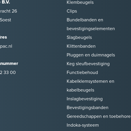
 B.V.
Klembeugels
racht 26
Clips
Soest
Bundelbanden en
bevestigingselementen
dres
Slagbeugels
pac.nl
Klittenbanden
Pluggen en duimnagels
nnummer
Keg sleufbevestiging
2 33 00
Functiebehoud
Kabelklemsystemen en
kabelbeugels
Inslagbevestiging
Bevestigingsbanden
Gereedschappen en toebehore
Indoka-systeem