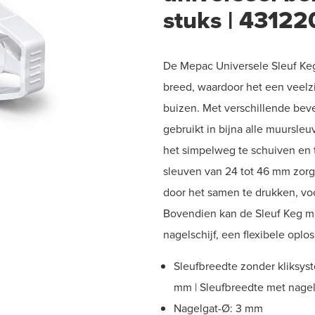
stuks | 43122
De Mepac Universele Sleuf Keg
breed, waardoor het een veelzi
buizen. Met verschillende bev
gebruikt in bijna alle muursle
het simpelweg te schuiven en t
sleuven van 24 tot 46 mm zorgt
door het samen te drukken, vo
Bovendien kan de Sleuf Keg me
nagelschijf, een flexibele oplo
Sleufbreedte zonder kliksys
mm | Sleufbreedte met nagel:
Nagelgat-Ø: 3 mm