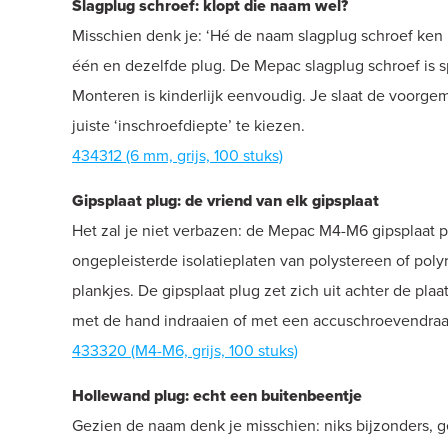
Slagplug schroef: klopt die naam wel?
Misschien denk je: ‘Hé de naam slagplug schroef ken i
één en dezelfde plug. De Mepac slagplug schroef is
Monteren is kinderlijk eenvoudig. Je slaat de voorge
juiste ‘inschroefdiepte’ te kiezen.
434312 (6 mm, grijs, 100 stuks)
Gipsplaat plug: de vriend van elk gipsplaat
Het zal je niet verbazen: de Mepac M4-M6 gipsplaat plu
ongepleisterde isolatieplaten van polystereen of pol
plankjes. De gipsplaat plug zet zich uit achter de pla
met de hand indraaien of met een accuschroevendraaier
433320 (M4-M6, grijs, 100 stuks)
Hollewand plug: echt een buitenbeentje
Gezien de naam denk je misschien: niks bijzonders, g