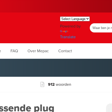
Powered by
Translate
e
FAQ
Over Mepac
Contact
912
woorden
assende plug