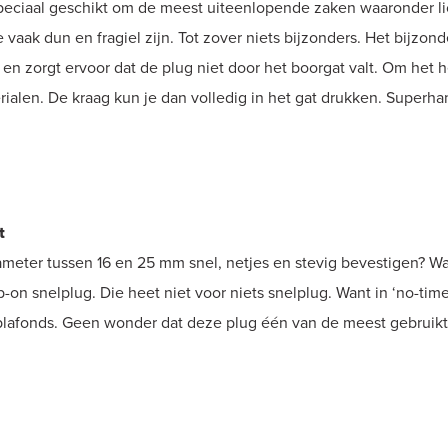
speciaal geschikt om de meest uiteenlopende zaken waaronder li
 vaak dun en fragiel zijn. Tot zover niets bijzonders. Het bijzo
n zorgt ervoor dat de plug niet door het boorgat valt. Om het 
alen. De kraag kun je dan volledig in het gat drukken. Superha
t
meter tussen 16 en 25 mm snel, netjes en stevig bevestigen? Wa
n snelplug. Die heet niet voor niets snelplug. Want in ‘no-time
lafonds. Geen wonder dat deze plug één van de meest gebruikte