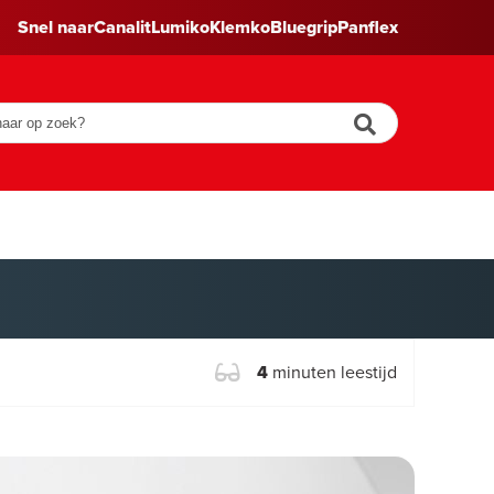
Snel naar
Canalit
Lumiko
Klemko
Bluegrip
Panflex
4
minuten leestijd