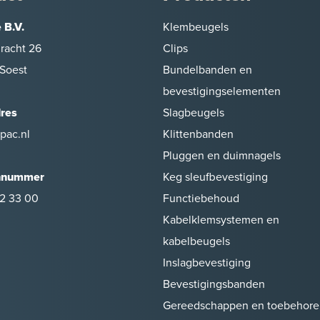
 B.V.
Klembeugels
racht 26
Clips
Soest
Bundelbanden en
bevestigingselementen
dres
Slagbeugels
pac.nl
Klittenbanden
Pluggen en duimnagels
nnummer
Keg sleufbevestiging
2 33 00
Functiebehoud
Kabelklemsystemen en
kabelbeugels
Inslagbevestiging
Bevestigingsbanden
Gereedschappen en toebehore