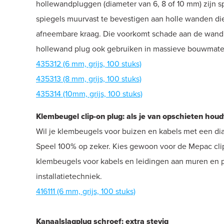
hollewandpluggen (diameter van 6, 8 of 10 mm) zijn 
spiegels muurvast te bevestigen aan holle wanden die
afneembare kraag. Die voorkomt schade aan de wand e
hollewand plug ook gebruiken in massieve bouwmateri
435312 (6 mm, grijs, 100 stuks)
435313 (8 mm, grijs, 100 stuks)
435314 (10mm, grijs, 100 stuks)
Klembeugel clip-on plug: als je van opschieten houd
Wil je klembeugels voor buizen en kabels met een dia
Speel 100% op zeker. Kies gewoon voor de Mepac clip-o
klembeugels voor kabels en leidingen aan muren en p
installatietechniek.
416111 (6 mm, grijs, 100 stuks)
Kanaalslagplug schroef: extra stevig