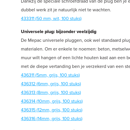
Dankzij de speciale schroefdraad van de plug ben je e
dubbel werk zit je natuurlijk niet te wachten.
433311 (50 mm, wit, 100 stuks)
Universele plug: bijzonder veelzijdig
De Mepac universele pluggen, ook wel standaard plugg
materialen. Om er enkele te noemen: beton, metselwerk
muur wilt hangen of een lichte houten kast aan een 
met de diepe vertanding ben je verzekerd van een st
436311 (5mm, grijs, 100 stuks)
436312 (6mm, grijs, 100 stuks)
436313 (8mm, grijs, 100 stuks)
436314 (10mm, grijs, 100 stuks)
436315 (12mm, grijs, 100 stuks)
436316 (14mm, grijs, 100 stuks)