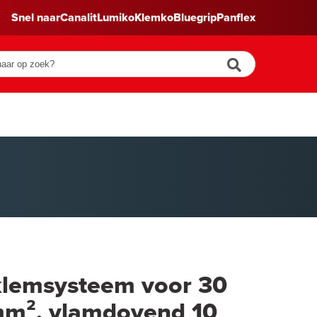
Snel naar
Canalit
Lumiko
Klemko
Bluegrip
Panflex
lemsysteem voor 30
mm², vlamdovend 10