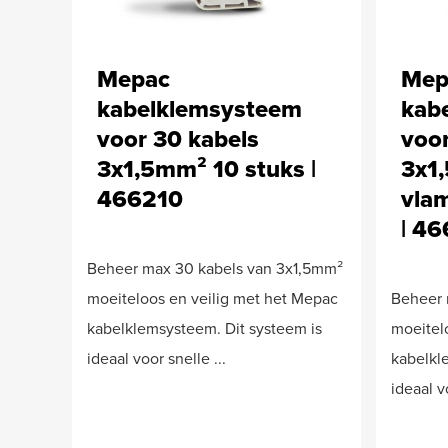
Mepac
Mep
kabelklemsysteem
kab
voor 30 kabels
voor
3x1,5mm² 10 stuks |
3x1
466210
vla
| 4
Beheer max 30 kabels van 3x1,5mm²
moeiteloos en veilig met het Mepac
Beheer 
kabelklemsysteem. Dit systeem is
moeitel
ideaal voor snelle ...
kabelkl
ideaal vo