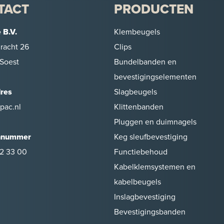
TACT
PRODUCTEN
 B.V.
Klembeugels
racht 26
Clips
Soest
Bundelbanden en
bevestigingselementen
dres
Slagbeugels
pac.nl
Klittenbanden
Pluggen en duimnagels
nnummer
Keg sleufbevestiging
2 33 00
Functiebehoud
Kabelklemsystemen en
kabelbeugels
Inslagbevestiging
Bevestigingsbanden