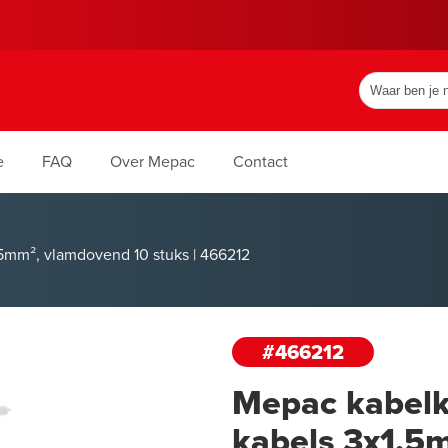
e
FAQ
Over Mepac
Contact
5mm², vlamdovend 10 stuks | 466212
#466212
Mepac kabelk
kabels 3x1,5