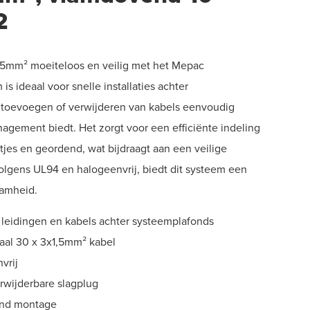
2
,5mm² moeiteloos en veilig met het Mepac
s ideaal voor snelle installaties achter
 toevoegen of verwijderen van kabels eenvoudig
nagement biedt. Het zorgt voor een efficiënte indeling
tjes en geordend, wat bijdraagt aan een veilige
gens UL94 en halogeenvrij, biedt dit systeem een
aamheid.
n leidingen en kabels achter systeemplafonds
al 30 x 3x1,5mm² kabel
vrij
rwijderbare slagplug
and montage