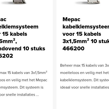
ac
Mepac
elklemsysteem
kabelklemsyste
 15 kabels
voor 15 kabels
,5mm²,
3x1,5mm² 10 stuk
mdovend 10 stuks
466200
66202
Beheer max 15 kabels van 3
max 15 kabels van 3x1,5mm²
moeiteloos en veilig met he
oos en veilig met het Mepac
kabelklemsysteem. Dit syste
emsysteem. Dit systeem is
ideaal voor snelle installaties 
or snelle installaties ...