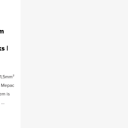
em
s |
x1,5mm²
t Mepac
em is
...